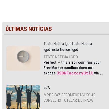
ÚLTIMAS NOTÍCIAS
Teste Noticia lgpdTeste Noticia
lgpdTeste Noticia lgpd
TESTE NOTICIA LGPD
Perfect — this error confirms your
FreeMarker sandbox does not
expose
JSONFactoryUtil
via
,
which is common in modern Liferay
DXP and Cloud environments.
ECA
MPPE FAZ RECOMENDAÇÕES AO
CONSELHO TUTELAR DE INAJÁ