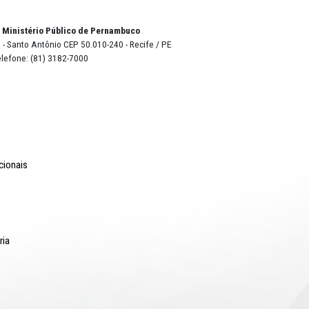
o Lyra - Edifício Sede / Ministério Público de Pernambuco
erador Dom Pedro II, 473 - Santo Antônio CEP 50.010-240 - Recife / P
24.417.065/0001-03 / Telefone: (81) 3182-7000