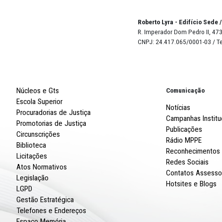
BUSO
DE
Robert
R. Imp
CNPJ: 