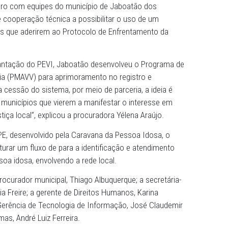
a de Justiça e coordenadora da Caravana da Pessoa Idos
ambuco (MPPE), Yélena de Fátima Monteiro Araújo, e o
 Tecnologia da Informação, Eugênio José Batista Antunes,
 14 de outubro com equipes do município de Jaboatão dos
m termo de cooperação técnica a possibilitar o uso de um
s municípios que aderirem ao Protocolo de Enfrentamento
os na implantação do PEVI, Jaboatão desenvolveu o Prog
de Violência (PMAVV) para aprimoramento no registro e
 “Com a cessão do sistema, por meio de parceria, a ide
a uso dos municípios que vierem a manifestar o interess
or de Justiça local”, explicou a procuradora Yélena Araúj
cos do MPPE, desenvolvido pela Caravana da Pessoa Idosa
er e estruturar um fluxo de para a identificação e atendi