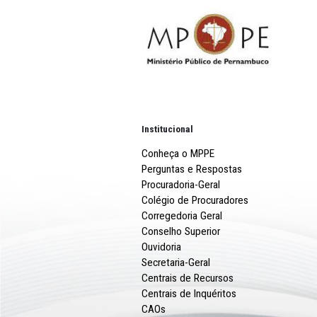
MPPE FAZ RECOMENDAÇÕES AO
CONSELHO TUTELAR DE INAJÁ
INFÂNCIA E JUVENTUDE
MPPE REALIZA PALESTRA SOBRE A
SEXUAL INFANTOJUVENIL NO CABO 
SANTO AGOSTINHO
Mais notícias