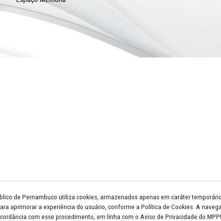
Núcleos e Gts
Escola Superior
Procuradorias de Justiça
Promotorias de Justiça
Circunscrições
Biblioteca
Licitações
Atos Normativos
Legislação
LGPD
Gestão Estratégica
Telefones e Endereços
Espaço Memória