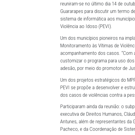
03/11/2022 - A procurador
Ministério Público de Pern
coordenador Ministerial de
reuniram-se no último dia
Guararapes para discutir u
sistema de informática ao
Violência ao Idoso (PEVI).
Um dos municípios pioneir
Monitoramento às Vítimas 
acompanhamento dos casos.
customizar o programa par
adesão, por meio do promot
Um dos projetos estratégi
PEVI se propõe a desenvolv