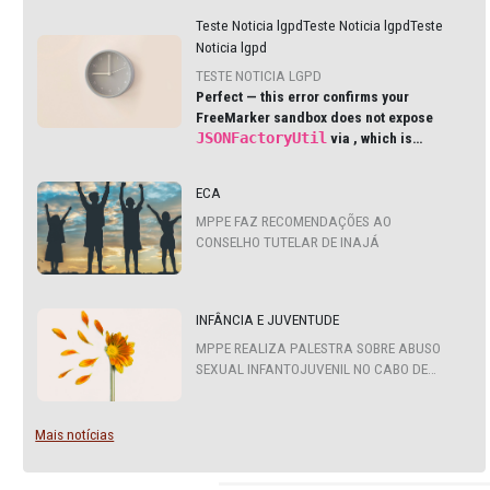
ÚLTIMAS NOTÍCIAS
Teste Noticia lgpdTeste Noticia lgpd
Noticia lgpd
TESTE NOTICIA LGPD
Perfect — this error confirms your
FreeMarker sandbox does not exp
JSONFactoryUtil
via
, which is
common in modern Liferay DXP an
Cloud environments.
ECA