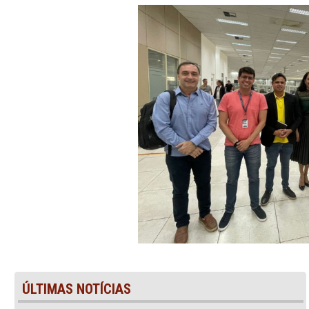
dos casos de violências co
Participaram ainda da reuni
executiva de Direitos Human
Antunes, além de represen
Pacheco, e da Coordenação 