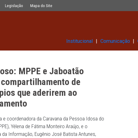
boatão avaliam proposta de comparti
Glossário
Legislação
Mapa do Site
Institucional
ra o idoso: MPPE e Jaboatão
sta de compartilhamento de
unicípios que aderirem ao
enfrentamento