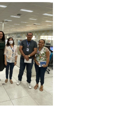
ntra a pessoa idosa, envolvendo a rede local.
ão: o subprocurador municipal, Thiago Albuquerque; a secr
os, Cláudia Freire; a gerente de Direitos Humanos, Karina
tantes da Gerência de Tecnologia de Informação, José Cl
de Sistemas, André Luiz Ferreira.