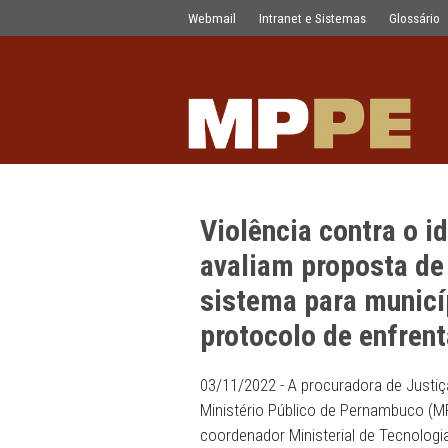
Violência contra o idoso: MPPE e Ja
Pular para o Conteúdo principal
Webmail
Intranet e Sistemas
Violência cont
avaliam propo
sistema para m
protocolo de 