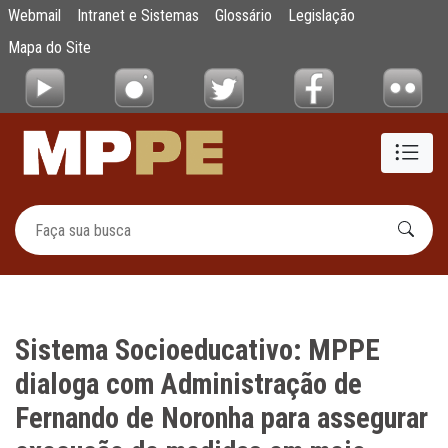
Sistema Socioeducativo: MPPE dialoga com
Webmail
Intranet e Sistemas
Glossário
Legislação
Pular para o Conteúdo principal
Mapa do Site
Sistema Socioeducativo: MPPE
dialoga com Administração de
Fernando de Noronha para assegurar