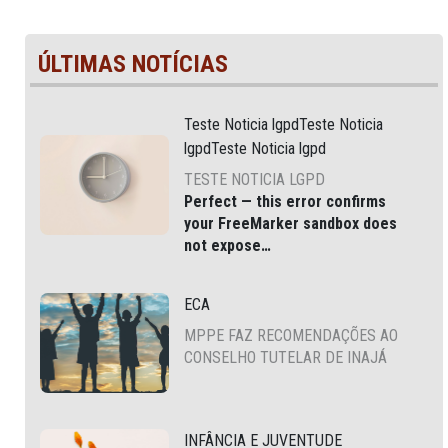
ÚLTIMAS NOTÍCIAS
Teste Noticia lgpdTeste Noticia
lgpdTeste Noticia lgpd
TESTE NOTICIA LGPD
Perfect — this error confirms
your
FreeMarker sandbox does
not expose
JSONFactoryUtil
via
, which
is common in modern Liferay
ECA
DXP and Cloud environments.
MPPE FAZ RECOMENDAÇÕES AO
CONSELHO TUTELAR DE INAJÁ
INFÂNCIA E JUVENTUDE