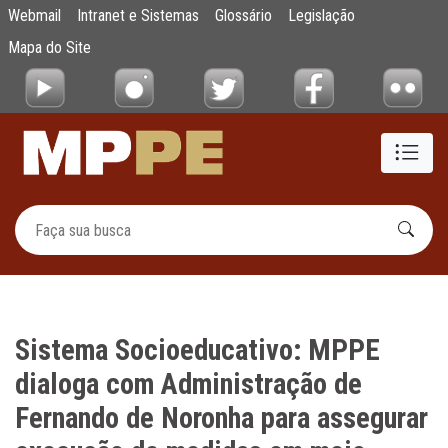
Sistema Socioeducativo: MPPE dialoga com
Webmail
Intranet e Sistemas
Glossário
Legislação
Pular para o Conteúdo principal
Mapa do Site
Sistema Socioeducativo: MPPE
dialoga com Administração de
Fernando de Noronha para assegurar