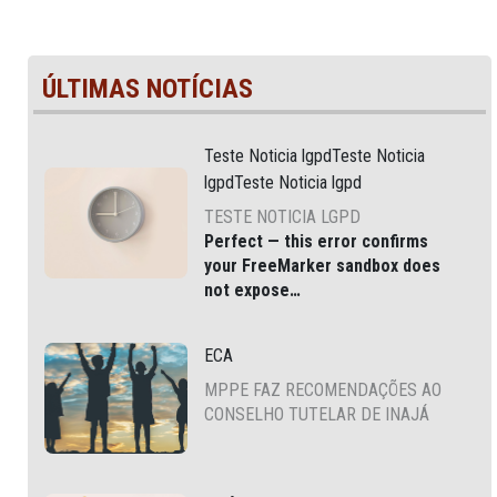
ÚLTIMAS NOTÍCIAS
Teste Noticia lgpdTeste Noticia
lgpdTeste Noticia lgpd
TESTE NOTICIA LGPD
Perfect — this error confirms
your
FreeMarker sandbox does
not expose
JSONFactoryUtil
via
, which
is common in modern Liferay
ECA
DXP and Cloud environments.
MPPE FAZ RECOMENDAÇÕES AO
CONSELHO TUTELAR DE INAJÁ