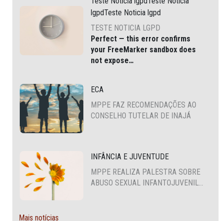
Teste Noticia lgpdTeste Noticia
lgpdTeste Noticia lgpd
TESTE NOTICIA LGPD
Perfect — this error confirms
your
FreeMarker sandbox does
not expose
JSONFactoryUtil
via
, which
is common in modern Liferay
ECA
DXP and Cloud environments.
MPPE FAZ RECOMENDAÇÕES AO
CONSELHO TUTELAR DE INAJÁ
INFÂNCIA E JUVENTUDE
MPPE REALIZA PALESTRA SOBRE
ABUSO SEXUAL INFANTOJUVENIL
NO CABO DE SANTO AGOSTINHO
Mais notícias