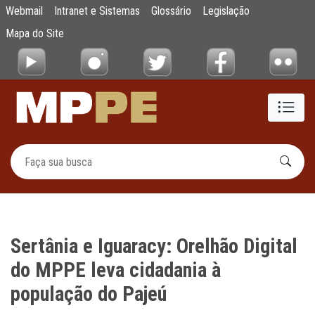
Sertânia e Iguaracy: Orelhão Digital do MP
Webmail
Intranet e Sistemas
Glossário
Legislação
Pular para o Conteúdo principal
Mapa do Site
Sertânia e Iguaracy: Orelhão Digital
do MPPE leva cidadania à
população do Pajeú