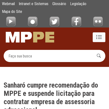
Sanharó cumpre recomendação do MPPE e su
Webmail
Intranet e Sistemas
Glossário
Legislação
Pular para o Conteúdo principal
Mapa do Site
Sanharó cumpre recomendação do
MPPE e suspende licitação para
contratar empresa de assessoria