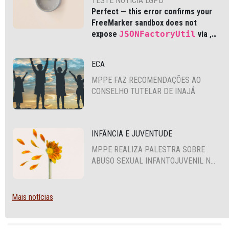
TESTE NOTICIA LGPD
Perfect — this error confirms your
FreeMarker sandbox does not
expose
JSONFactoryUtil
via
,
which is common in modern Liferay
DXP and Cloud environments.
ECA
MPPE FAZ RECOMENDAÇÕES AO
CONSELHO TUTELAR DE INAJÁ
INFÂNCIA E JUVENTUDE
MPPE REALIZA PALESTRA SOBRE
ABUSO SEXUAL INFANTOJUVENIL NO
CABO DE SANTO AGOSTINHO
Mais notícias