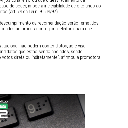
naugurações das obras municipais e em publicidade institu
Lei das Eleições e com o art. 37, § 1º, da Constituição Fed
e Ávila dos Anjos Luna lembrou que o desvirtuamento da 
racteriza abuso de poder, impõe a inelegibilidade de oito a
dos eleitos (art. 74 da Lei n. 9.504/97).  
 em caso de descumprimento da recomendação serão remet
 de ilegalidades ao procurador regional eleitoral para qu
cabíveis. 
cidade institucional não podem conter distorção e visar 
damente candidatos que estão sendo apoiados, sendo 
 pedido de votos direta ou indiretamente", afirmou a prom