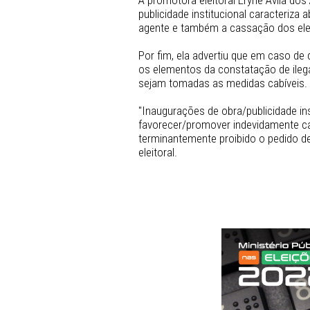
candidato às eleições nas i
de acordo com o art. 74 da 
A promotora eleitoral Eryn
publicidade institucional ca
agente e também a cassação 
Por fim, ela advertiu que
os elementos da constatação
sejam tomadas as medidas 
"Inaugurações de obra/publi
favorecer/promover indevi
terminantemente proibido o
eleitoral. 