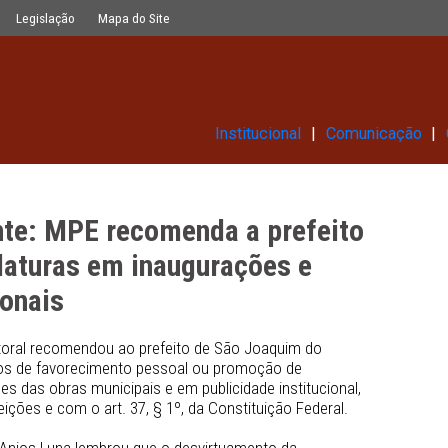
 a prefeito não favorecer candidatu
Glossário
Legislação
Mapa do Site
Institucional
o Monte: MPE recomenda a pref
candidaturas em inaugurações e
titucionais
Público Eleitoral recomendou ao prefeito de São Joaquim d
realizar atos de favorecimento pessoal ou promoção de 