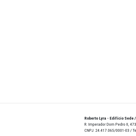
Teste
ose
d