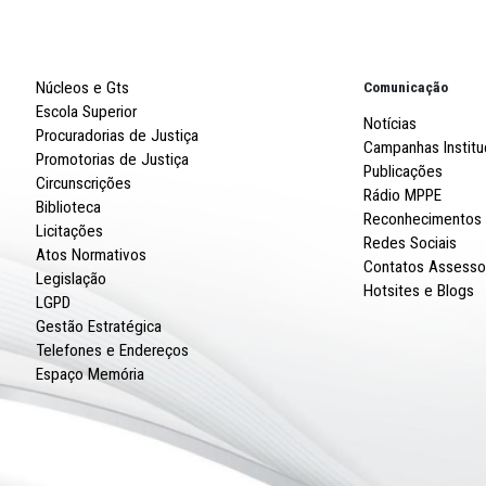
BUSO
DE
Robert
R. Imp
CNPJ: 
Núcleos e Gts
Escola Superior