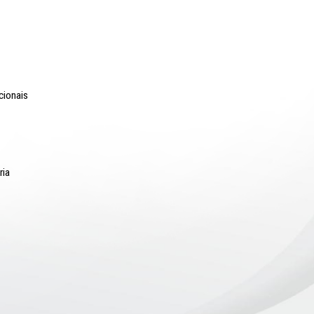
o Lyra - Edifício Sede / Ministério Público de Pernambuco
erador Dom Pedro II, 473 - Santo Antônio CEP 50.010-240 - Recife / P
24.417.065/0001-03 / Telefone: (81) 3182-7000
Comunicação