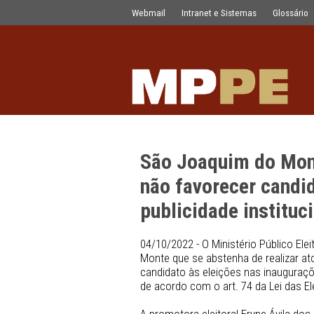
São Joaquim do Monte: MPE recomenda
Pular para o Conteúdo principal
Webmail
Intranet e Sistemas
São Joaquim d
não favorecer 
publicidade ins
04/10/2022 - O Ministério 
Monte que se abstenha de 