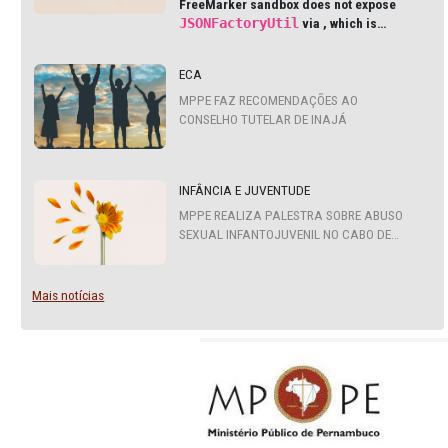
ÚLTIMAS NOTÍCIAS
Teste Noticia lgpdTeste Noticia lgpd
Noticia lgpd
TESTE NOTICIA LGPD
Perfect — this error confirms your
FreeMarker sandbox does not exp
JSONFactoryUtil
via
, which is
common in modern Liferay DXP an
Cloud environments.
ECA
MPPE FAZ RECOMENDAÇÕES AO
CONSELHO TUTELAR DE INAJÁ