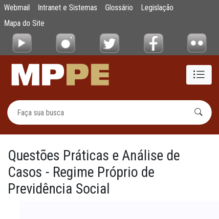
Questões Práticas e Análise de Casos - Regi
Webmail
Intranet e Sistemas
Glossário
Legislação
Pular para o Conteúdo principal
Mapa do Site
Questões Práticas e Análise de
Casos - Regime Próprio de
Previdência Social