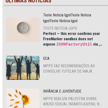
ÚLTIMAS NOTÍCIAS
Teste Noticia lgpdTeste Noticia
lgpdTeste Noticia lgpd
TESTE NOTICIA LGPD
Perfect — this error confirms your
FreeMarker sandbox does not
expose
JSONFactoryUtil
via
,
which is common in modern Liferay
DXP and Cloud environments.
ECA
MPPE FAZ RECOMENDAÇÕES AO
CONSELHO TUTELAR DE INAJÁ
INFÂNCIA E JUVENTUDE
MPPE REALIZA PALESTRA SOBRE
ABUSO SEXUAL INFANTOJUVENIL NO