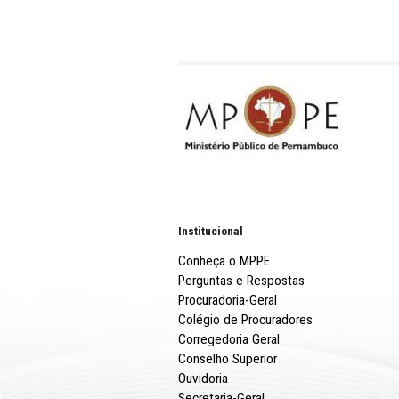
Também estiveram no enco
e Inovação (NTI) do MPPE,
Ministerial de Tecnologia 