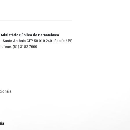
nologia
ria
o Lyra - Edifício Sede / Ministério Público de Pernambuco
erador Dom Pedro II, 473 - Santo Antônio CEP 50.010-240 - Recife / P
24.417.065/0001-03 / Telefone: (81) 3182-7000