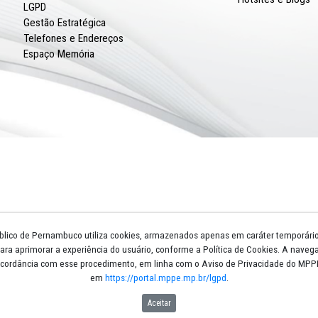
Núcleos e Gts
Escola Superior
Procuradorias de Justiça
Promotorias de Justiça
Circunscrições
Biblioteca
Licitações
Atos Normativos
Legislação
LGPD
Gestão Estratégica
Telefones e Endereços
Espaço Memória