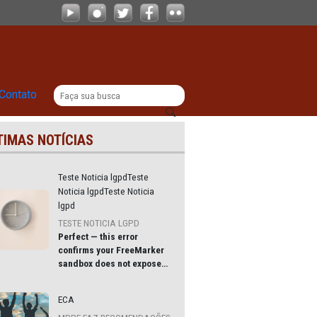
integração com Consensus
|
|
Comunicação
Contato
ÚLTIMAS NOTÍCIAS
ros
Teste Noticia lgpdTeste
nsus
Noticia lgpdTeste Noticia
lgpd
PPE),
TESTE NOTICIA LGPD
Perfect — this error
ambuco
confirms your
FreeMarker
a
sandbox does not expose