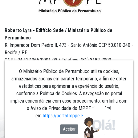
Roberto Lyra - Edifício Sede / Ministério Público de
Pernambuco
R. Imperador Dom Pedro II, 473 - Santo Antônio CEP 50.010-240 -
Recife / PE
CNPJ: 24.417.065/0001-03 / Telefone: (81) 3182-7000
O Ministério Público de Pernambuco utiliza cookies,
armazenados apenas em caráter temporário, a fim de obter
estatísticas para aprimorar a experiência do usuário,
Institucional
conforme a Política de Cookies. A navegação no portal
implica concordância com esse procedimento, em linha com
Comunicação
o Aviso de Privacidade do MPPE disponível
em
https://portal.mppe.mp.br/lgpd
.​​​​​​​
Aceitar
Nó: liferay-7d6bffd766-7q56g:8080: