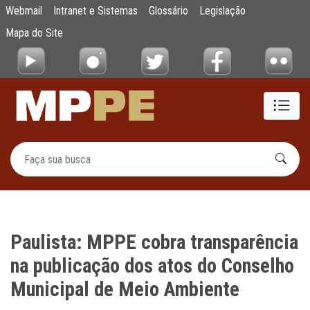
Paulista: MPPE cobra transparência na pub
Webmail
Intranet e Sistemas
Glossário
Legislação
Pular para o Conteúdo principal
Mapa do Site
Paulista: MPPE cobra transparência
na publicação dos atos do Conselho
Municipal de Meio Ambiente