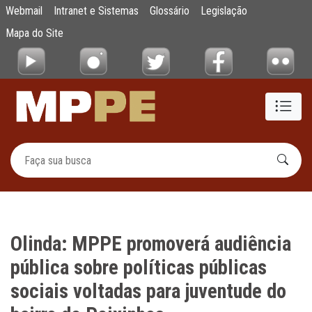
Olinda: MPPE promoverá audiência pública so
Webmail
Intranet e Sistemas
Glossário
Legislação
Pular para o Conteúdo principal
Mapa do Site
Olinda: MPPE promoverá audiência
pública sobre políticas públicas
sociais voltadas para juventude do