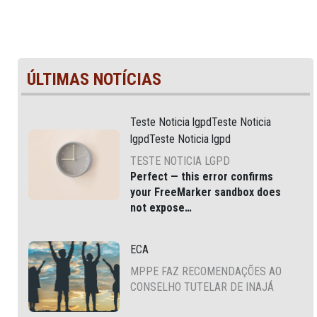
ÚLTIMAS NOTÍCIAS
Teste Noticia lgpdTeste Noticia
lgpdTeste Noticia lgpd
TESTE NOTICIA LGPD
Perfect — this error confirms
your
FreeMarker sandbox does
not expose
JSONFactoryUtil
via
, which
is common in modern Liferay
ECA
DXP and Cloud environments.
MPPE FAZ RECOMENDAÇÕES AO
CONSELHO TUTELAR DE INAJÁ