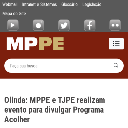
Olinda: MPPE e TJPE realizam evento para 
Webmail
Intranet e Sistemas
Glossário
Legislação
Pular para o Conteúdo principal
Mapa do Site
Olinda: MPPE e TJPE realizam
evento para divulgar Programa
Acolher