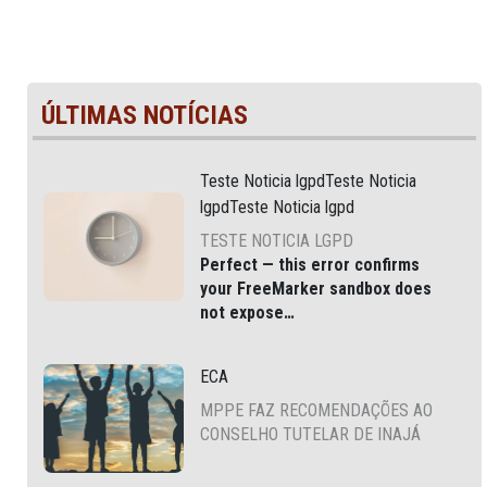
ÚLTIMAS NOTÍCIAS
Teste Noticia lgpdTeste Noticia
lgpdTeste Noticia lgpd
TESTE NOTICIA LGPD
Perfect — this error confirms
your
FreeMarker sandbox does
not expose
JSONFactoryUtil
via
, which
is common in modern Liferay
ECA
DXP and Cloud environments.
MPPE FAZ RECOMENDAÇÕES AO
CONSELHO TUTELAR DE INAJÁ