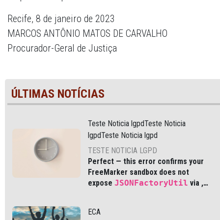
Recife, 8 de janeiro de 2023
MARCOS ANTÔNIO MATOS DE CARVALHO
Procurador-Geral de Justiça
ÚLTIMAS NOTÍCIAS
Teste Noticia lgpdTeste Noticia
lgpdTeste Noticia lgpd
TESTE NOTICIA LGPD
Perfect — this error confirms your
FreeMarker sandbox does not
expose
JSONFactoryUtil
via
,
which is common in modern Liferay
DXP and Cloud environments.
ECA