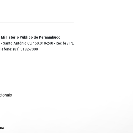
o Lyra - Edifício Sede / Ministério Público de Pernambuco
erador Dom Pedro II, 473 - Santo Antônio CEP 50.010-240 - Recife / P
24.417.065/0001-03 / Telefone: (81) 3182-7000