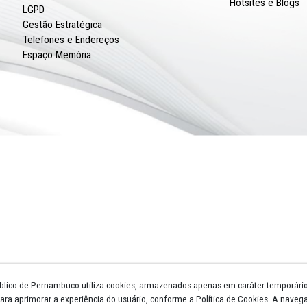
Núcleos e Gts
Escola Superior
Procuradorias de Justiça
Promotorias de Justiça
Circunscrições
Biblioteca
Licitações
Atos Normativos
Legislação
LGPD
Gestão Estratégica
Telefones e Endereços
Espaço Memória