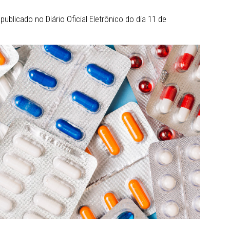
as para que a Prefeitura informe para a Promotoria se tod
 referida lista da REMUME se encontram disponíveis par
o, deverão ser indicados quais os motivos faltantes e qua
amento de tal irregularidade. No mesmo prazo, o municíp
obre o acatamento da recomendação ou apresentar razõe
ação foi publicado no Diário Oficial Eletrônico do dia 11 d