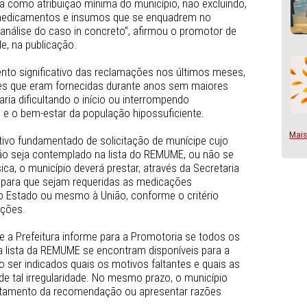
 e garantir o fornecimento dos medicamentos previstos na 
E) aos munícipes.
r entendida como atribuição mínima do município, não excl
de outros medicamentos e insumos que se enquadrem no 
, em uma análise do caso in concreto”, afirmou o promoto
 de Andrade, na publicação.
 um aumento significativo das reclamações nos últimos 
a medicações que eram fornecidas durante anos sem maior
dade estaria dificultando o início ou interrompendo 
o a saúde e o bem-estar da população hipossuficiente.
dministrativo fundamentado de solicitação de munícipe cu
uerido não seja contemplado na lista do REMUME, ou não
nção básica, o município deverá prestar, através da Secre
ido auxílio para que sejam requeridas as medicações 
ia básica do Estado ou mesmo à União, conforme o critério
o de atribuições.