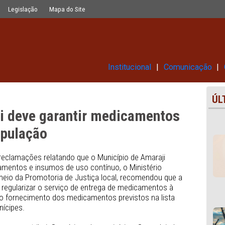
 medicamentos de uso contínuo à pop
Glossário
Legislação
Mapa do Site
Institucional
maraji deve garantir medicame
o à população
inúmeras reclamações relatando que o Município de Amara
 os medicamentos e insumos de uso contínuo, o Ministéri
E), por meio da Promotoria de Justiça local, recomendo
s a fim de regularizar o serviço de entrega de medicament