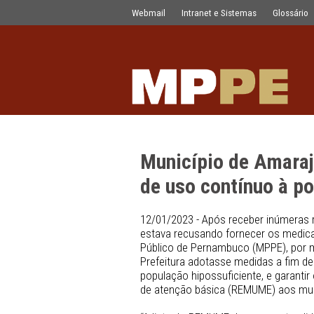
Município de Amaraji deve garantir
Pular para o Conteúdo principal
Webmail
Intranet e Sistemas
Município de A
de uso contínu
12/01/2023 - Após receber 
estava recusando fornecer
Público de Pernambuco (MPP
Prefeitura adotasse medida