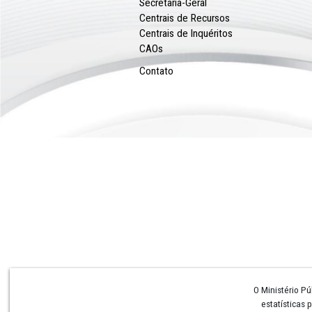
Institucional
Conheça o MPPE
Perguntas e Respostas
Procuradoria-Geral
Colégio de Procuradores
Corregedoria Geral
Conselho Superior
Ouvidoria
Secretaria-Geral
Centrais de Recursos
Centrais de Inquéritos
CAOs
Contato