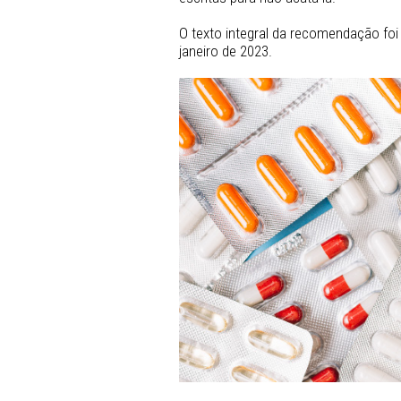
Foi dado um prazo de 10 di
medicamentos constantes da
população. Em caso negativ
medidas adotadas para sane
também deverá informar s
escritas para não acatá-la.
O texto integral da recomend
janeiro de 2023.