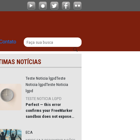
ulação
|
|
Comunicação
Contato
ÚLTIMAS NOTÍCIAS
ntos
Teste Noticia lgpdTeste
Noticia lgpdTeste Noticia
lgpd
ji 
TESTE NOTICIA LGPD
o 
Perfect — this error
u que a 
confirms your
FreeMarker
os à 
sandbox does not expose