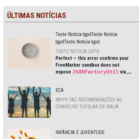
ÚLTIMAS NOTÍCIAS
Teste Noticia lgpdTeste Noticia
lgpdTeste Noticia lgpd
TESTE NOTICIA LGPD
Perfect — this error confirms your
FreeMarker sandbox does not
expose
JSONFactoryUtil
via
,
which is common in modern Liferay
DXP and Cloud environments.
ECA
MPPE FAZ RECOMENDAÇÕES AO
CONSELHO TUTELAR DE INAJÁ
INFÂNCIA E JUVENTUDE