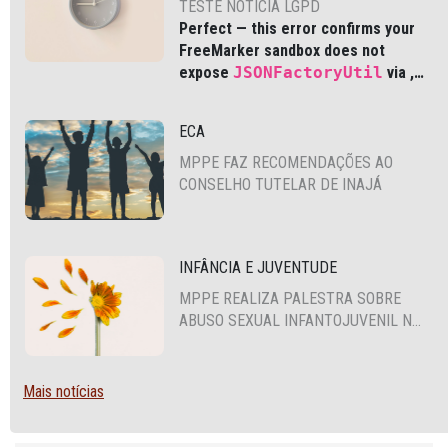
TESTE NOTICIA LGPD
Perfect — this error confirms your
FreeMarker sandbox does not
expose
JSONFactoryUtil
via
,
which is common in modern Liferay
DXP and Cloud environments.
ECA
MPPE FAZ RECOMENDAÇÕES AO
CONSELHO TUTELAR DE INAJÁ
INFÂNCIA E JUVENTUDE
MPPE REALIZA PALESTRA SOBRE
ABUSO SEXUAL INFANTOJUVENIL NO
CABO DE SANTO AGOSTINHO
Mais notícias