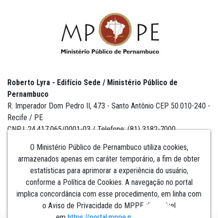
Roberto Lyra - Edifício Sede / Ministério Público de
Pernambuco
R. Imperador Dom Pedro II, 473 - Santo Antônio CEP 50.010-240 -
Recife / PE
CNPJ: 24.417.065/0001-03 / Telefone: (81) 3182-7000
O Ministério Público de Pernambuco utiliza cookies,
armazenados apenas em caráter temporário, a fim de obter
estatísticas para aprimorar a experiência do usuário,
Institucional
conforme a Política de Cookies. A navegação no portal
implica concordância com esse procedimento, em linha com
Comunicação
o Aviso de Privacidade do MPPE disponível
em
https://portal.mppe.mp.br/lgpd
.​​​​​​​