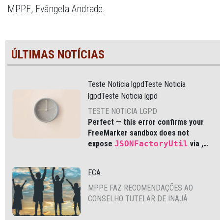
MPPE, Evângela Andrade.
ÚLTIMAS NOTÍCIAS
Teste Noticia lgpdTeste Noticia
lgpdTeste Noticia lgpd
TESTE NOTICIA LGPD
Perfect — this error confirms your
FreeMarker sandbox does not
expose
JSONFactoryUtil
via
,
which is common in modern Liferay
DXP and Cloud environments.
ECA
MPPE FAZ RECOMENDAÇÕES AO
CONSELHO TUTELAR DE INAJÁ