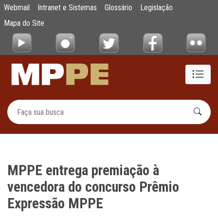
MPPE entrega premiação à vencedora do c
Webmail
Intranet e Sistemas
Glossário
Legislação
Pular para o Conteúdo principal
Mapa do Site
MPPE entrega premiação à
vencedora do concurso Prêmio
Expressão MPPE