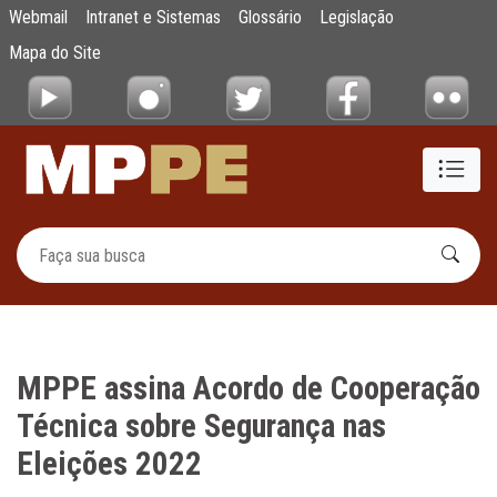
MPPE assina Acordo de Cooperação Técnica
Webmail
Intranet e Sistemas
Glossário
Legislação
Pular para o Conteúdo principal
Mapa do Site
MPPE assina Acordo de Cooperação
Técnica sobre Segurança nas
Eleições 2022