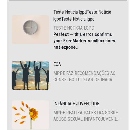
Teste Noticia lgpdTeste Noticia
lgpdTeste Noticia lgpd
TESTE NOTICIA LGPD
Perfect — this error confirms
your
FreeMarker sandbox does
not expose
JSONFactoryUtil
via
, which
is common in modern Liferay
ECA
DXP and Cloud environments.
MPPE FAZ RECOMENDAÇÕES AO
CONSELHO TUTELAR DE INAJÁ
INFÂNCIA E JUVENTUDE
MPPE REALIZA PALESTRA SOBRE
ABUSO SEXUAL INFANTOJUVENIL
NO CABO DE SANTO AGOSTINHO