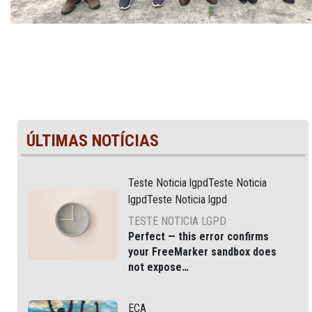
ÚLTIMAS NOTÍCIAS
Teste Noticia lgpdTeste Noticia
lgpdTeste Noticia lgpd
TESTE NOTICIA LGPD
Perfect — this error confirms
your
FreeMarker sandbox does
not expose
JSONFactoryUtil
via
, which
is common in modern Liferay
ECA