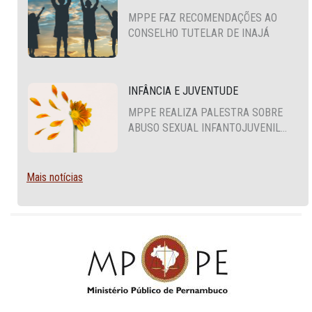
DXP and Cloud environments.
MPPE FAZ RECOMENDAÇÕES AO
CONSELHO TUTELAR DE INAJÁ
INFÂNCIA E JUVENTUDE
MPPE REALIZA PALESTRA SOBRE
ABUSO SEXUAL INFANTOJUVENIL
NO CABO DE SANTO AGOSTINHO
Mais notícias