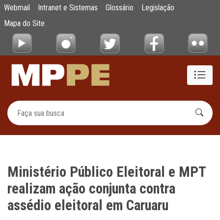
Ministério Público Eleitoral e MPT realizam
Webmail
Intranet e Sistemas
Glossário
Legislação
Pular para o Conteúdo principal
Mapa do Site
Ministério Público Eleitoral e MPT
realizam ação conjunta contra
assédio eleitoral em Caruaru