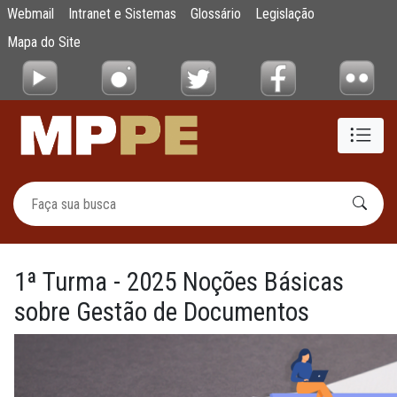
Curso de Noções Básicas sobre Gestão de 
Webmail
Intranet e Sistemas
Glossário
Legislação
Pular para o Conteúdo principal
Mapa do Site
1ª Turma - 2025 Noções Básicas
sobre Gestão de Documentos