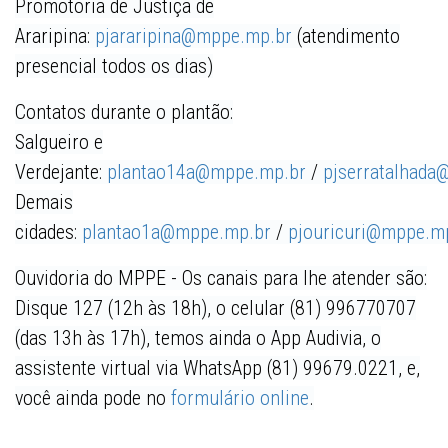
Promotoria de Justiça de
Araripina:
pjararipina@mppe.mp.br
(atendimento
presencial todos os dias)
Contatos durante o plantão:
Salgueiro e
Verdejante:
plantao14a@mppe.mp.br
/
pjserratalhad
Demais
cidades:
plantao1a@mppe.mp.br
/
pjouricuri@mppe.m
Ouvidoria do MPPE -
Os canais para lhe atender são:
Disque 127 (12h às 18h), o celular (81) 996770707
(das 13h às 17h), temos ainda o App Audivia, o
assistente virtual via WhatsApp (81) 99679.0221, e,
você ainda pode no
formulário online
.