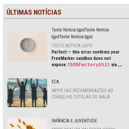
ÚLTIMAS NOTÍCIAS
Teste Noticia lgpdTeste Noticia
lgpdTeste Noticia lgpd
TESTE NOTICIA LGPD
Perfect — this error confirms your
FreeMarker sandbox does not
expose
JSONFactoryUtil
via
,
which is common in modern Liferay
DXP and Cloud environments.
ECA
MPPE FAZ RECOMENDAÇÕES AO
CONSELHO TUTELAR DE INAJÁ
INFÂNCIA E JUVENTUDE