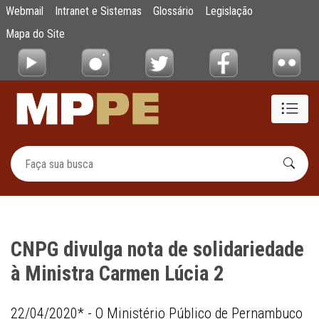
CNPG divulga nota de solidariedade à Mini
Webmail
Intranet e Sistemas
Glossário
Legislação
Pular para o Conteúdo principal
Mapa do Site
CNPG divulga nota de solidariedade
à Ministra Carmen Lúcia 2
22/04/2020* -
O Ministério Público de Pernambuco