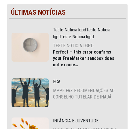
ÚLTIMAS NOTÍCIAS
Teste Noticia lgpdTeste Noticia
lgpdTeste Noticia lgpd
TESTE NOTICIA LGPD
Perfect — this error confirms
your
FreeMarker sandbox does
not expose
JSONFactoryUtil
via
, which
is common in modern Liferay
ECA
DXP and Cloud environments.
MPPE FAZ RECOMENDAÇÕES AO
CONSELHO TUTELAR DE INAJÁ
INFÂNCIA E JUVENTUDE