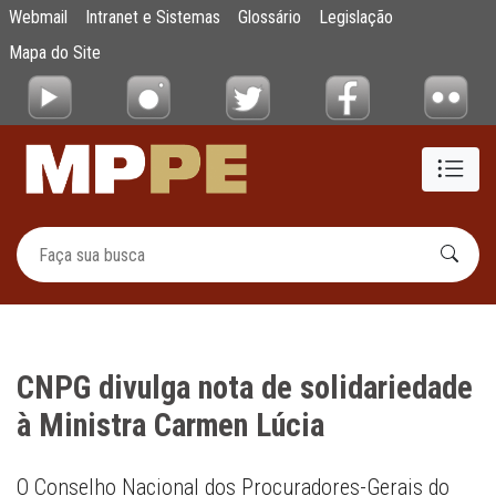
CNPG divulga nota de solidariedade à Mini
Webmail
Intranet e Sistemas
Glossário
Legislação
Pular para o Conteúdo principal
Mapa do Site
CNPG divulga nota de solidariedade
à Ministra Carmen Lúcia
O Conselho Nacional dos Procuradores-Gerais do