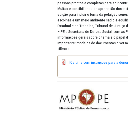
e descomprometidos com qualque
que faz movimentar, permanente
em cada um dos múltiplos e diver
pessoas prontos e completos para
Multas e possibilidade de apree
edição para incluir o tema da po
escolhas e um meio ambiente sad
Estadual e do Trabalho, Tribuna
– PE e Secretaria de Defesa Soci
informações gerais sobre o tema
importante: modelos de documento
silêncio.
[Cartilha com instruções