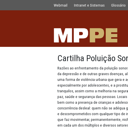
Cartilha Poluição Sonora
Pular para o Conteúdo principal
Webmail
Intranet e Sistemas
Cartilha Polui
Razões ao enfrentamento da pol
da depressão e de outras grave
uma forma de violência urbana q
especialmente por adolescentes, 
tranquilos, assim como a melhor
paz, saúde e segurança das pes
bem como a presença de crianças
concorrência desleal: quem não 