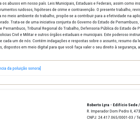
r tipo de interesse social. O enfrentamento do problema é bom pa
mente, nichos de mercados específicos, como por exemplo, aqueles l
sos setores beneficiáveis (autopeças, construção civil, materiais e s
 agir contra os abusos em nosso país. Leis Municipais, Estaduais e F
nsão dos instrumentos ruidosos, hipóteses de crime e contravenção. 
luição sonora no meio ambiente do trabalho, propõe-se a contribuir p
io e equilibrado. Trata-se de uma iniciativa conjunta do Governo do 
l de Justiça de Pernambuco, Tribunal Regional do Trabalho, Defenso
al, com as Policias Civil e Militar e outros órgãos estaduais e muni
 e o papel de cada um de nós. Contém indagações e respostas sobre
s diversos, dispostos em meio digital para que você faça valer o se
 para a denúncia da poluição sonora]