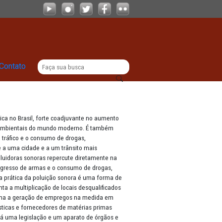
|
|
Comunicação
Contato
saúde e segurança pública no Brasil, forte coadjuvante no aumento
 um dos maiores desafios ambientais do mundo moderno. É também
s delitos graves, como o tráfico e o consumo de drogas,
 poluição sonora favorece a uma cidade e a um trânsito mais
umanas potencialmente poluidoras sonoras repercute diretamente na
adequado dificultam o ingresso de armas e o consumo de drogas,
s. No aspecto comercial, a prática da poluição sonora é uma forma de
clientela. Também fomenta a multiplicação de locais desqualificados