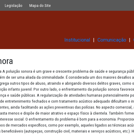
Glossário
Legislação
Mapa do Site
Institucional
ção Sonora
uição sonora A poluição sonora é um grave e crescente problema de 
s doenças, além de ser uma aliada da criminalidade. É considerada
ue gera e agrega outros tipos de abuso, atraindo e abrigando diverso
e a prostituição infanto juvenil. Por outro lado, o enfrentamento da
ia na segurança e saúde públicas. A regularização de atividades h
soas. Locais de entretenimento fechados e com tratamento acústico 
 e adolescentes, ainda facilitando as ações preventivas das polícia
se adéqua gasta menos e dispõe de maior atrativo e espaço físico à 