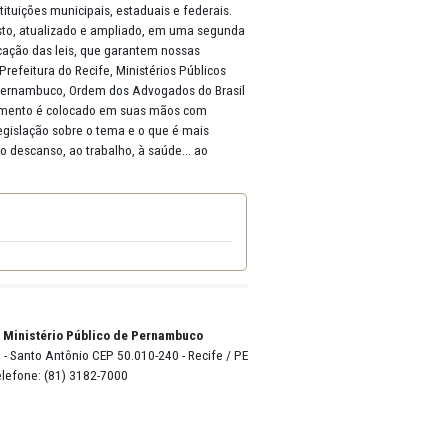
ra a economia. Proporciona a geração de empregos na medida em
igados as técnicas acústicas e fornecedores de matérias primas
erviços acústicos, etc.). Há uma legislação e um aparato de órgãos e
ederais, assim como instituições municipais, estaduais e federais.
O presente trabalho, revisto, atualizado e ampliado, em uma segunda
ara a efetividade na aplicação das leis, que garantem nossas
Estado de Pernambuco, Prefeitura do Recife, Ministérios Públicos
ria Pública do Estado de Pernambuco, Ordem dos Advogados do Brasil
cipais. Este poderoso instrumento é colocado em suas mãos com
 o assunto, resumo da legislação sobre o tema e o que é mais
u direito à segurança, ao descanso, ao trabalho, à saúde... ao