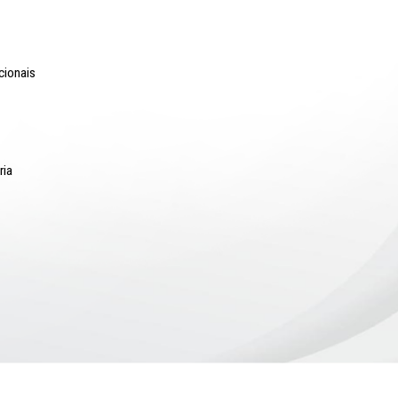
o Lyra - Edifício Sede / Ministério Público de Pernambuco
erador Dom Pedro II, 473 - Santo Antônio CEP 50.010-240 - Recife / P
24.417.065/0001-03 / Telefone: (81) 3182-7000
Comunicação
Notícias
Campanhas Institucionais
Publicações
Rádio MPPE
Reconhecimentos
Redes Sociais
Contatos Assessoria
Hotsites e Blogs