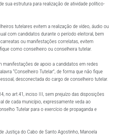
 Público de Pernambuco (MPPE), por meio das Promotorias
 aos conselheiros tutelares do Cabo de Santo Agostinho,
propaganda política nas dependências do Conselho Tutela
damente de sua estrutura para realização de atividade pol
os conselheiros tutelares evitem a realização de vídeo, 
ou audiovisual com candidatos durante o período eleitoral
asseatas, carreatas ou manifestações correlatas, evitem
ue o identifique como conselheiro ou conselheira tutelar.
tar também manifestações de apoio a candidatos em red
plícita da palavra “Conselheiro Tutelar”, de forma que não 
ifestação pessoal, desconectada do cargo de conselheiro t
170/2014, no art.41, inciso III, sem prejuízo das dispos