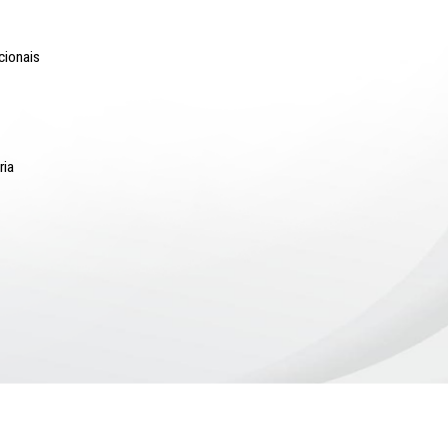
o Lyra - Edifício Sede / Ministério Público de Pernambuco
erador Dom Pedro II, 473 - Santo Antônio CEP 50.010-240 - Recife / P
24.417.065/0001-03 / Telefone: (81) 3182-7000