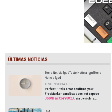
Petrolina: Promotoria reco
partidária no exercício da 
Promotorias recomendam ao
propaganda e atividade polí
Promotorias recomendam qu
propaganda e atividade polí