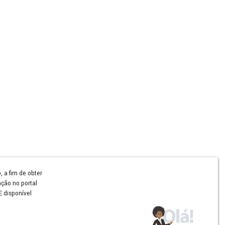
Comunicação
Notícias
Campanhas Institucionais
Publicações
Rádio MPPE
Reconhecimentos
Redes Sociais
Contatos Assessoria
Hotsites e Blogs