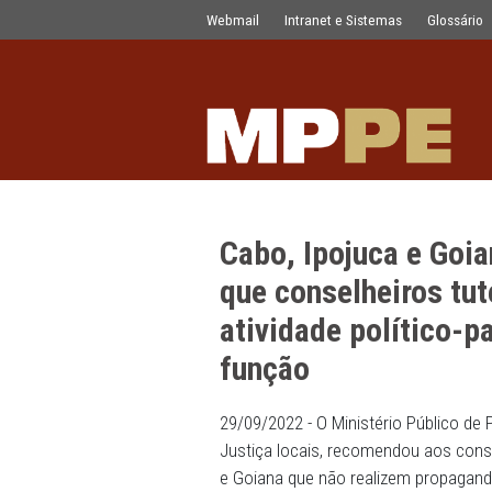
Cabo, Ipojuca e Goiana: Promotorias 
Pular para o Conteúdo principal
Webmail
Intranet e Sistemas
Cabo, Ipojuca
que conselheir
atividade polít
função