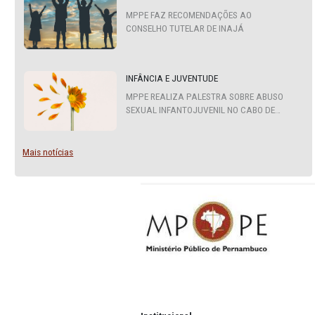
ÚLTIMAS NOTÍCIAS
Teste Noticia lgpdTeste Noticia lgpd
Noticia lgpd
TESTE NOTICIA LGPD
Perfect — this error confirms your
FreeMarker sandbox does not exp
JSONFactoryUtil
via
, which is
common in modern Liferay DXP an
Cloud environments.
ECA
MPPE FAZ RECOMENDAÇÕES AO
CONSELHO TUTELAR DE INAJÁ