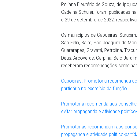
específicas contidas na le
conselheiro tutelar de util
atividade político-partidária.
As recomendações dos pro
Poliana Eleutério de Souza;
Gadelha Schuler, foram publ
e 29 de setembro de 2022,
Os municípios de Capoeiras
São Félix, Sairé, São Joaq
Guararapes, Gravatá, Petrol
Deus, Arcoverde, Carpina, 
receberam recomendações 