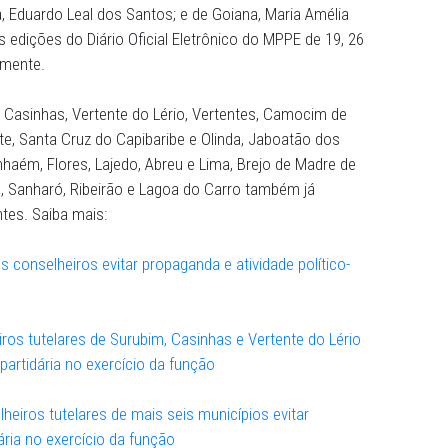
gislação local de cada município, expressamente veda ao
izar-se do Conselho Tutelar para o exercício de propaganda
motores de Justiça do Cabo de Santo Agostinho, Manoe
 de Ipojuca, Eduardo Leal dos Santos; e de Goiana, Maria 
icadas nas edições do Diário Oficial Eletrônico do MPPE d
 respectivamente.
, Surubim, Casinhas, Vertente do Lério, Vertentes, Camoc
uim do Monte, Santa Cruz do Capibaribe e Olinda, Jaboatão
ina, Tracunhaém, Flores, Lajedo, Abreu e Lima, Brejo de M
Belo Jardim, Sanharó, Ribeirão e Lagoa do Carro também j
semelhantes. Saiba mais: