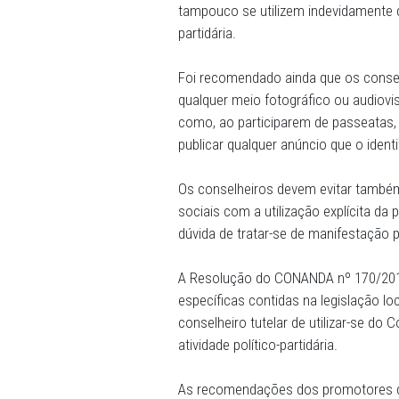
29/09/2022 - O Ministério
Justiça locais, recomendou
e Goiana que não realizem 
tampouco se utilizem indevi
partidária.
Foi recomendado ainda que 
qualquer meio fotográfico 
como, ao participarem de p
publicar qualquer anúncio q
Os conselheiros devem evi
sociais com a utilização ex
dúvida de tratar-se de man
A Resolução do CONANDA nº 