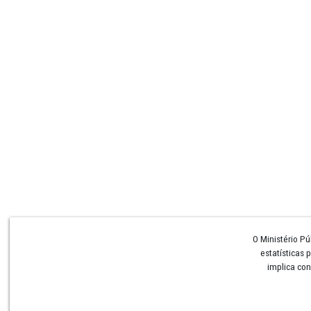
Institucional
Conheça o MPPE
Perguntas e Respostas
Procuradoria-Geral
Colégio de Procuradores
Corregedoria Geral
Conselho Superior
Ouvidoria
Secretaria-Geral
Centrais de Recursos
Centrais de Inquéritos
CAOs
Contato