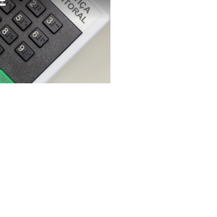
menda aos conselheiros evitar propaganda e atividade polí
função
s conselheiros tutelares de mais cinco municípios que 
tico-partidária no exercício da função
e conselheiros tutelares de mais seis municípios evite
tico-partidária no exercício da função