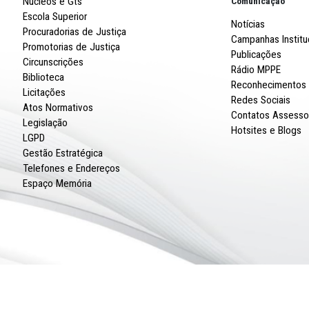
BUSO
DE
Robert
R. Imp
CNPJ: 