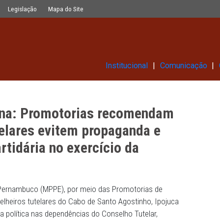
recomendam que conselheiros tutelare
Glossário
Legislação
Mapa do Site
Institucional
 e Goiana: Promotorias recome
os tutelares evitem propaganda
ico-partidária no exercício da