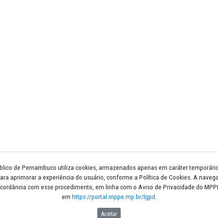
Núcleos e Gts
Escola Superior
Procuradorias de Justiça
Promotorias de Justiça
Circunscrições
Biblioteca
Licitações
Atos Normativos
Legislação
LGPD
Gestão Estratégica
Telefones e Endereços
Espaço Memória