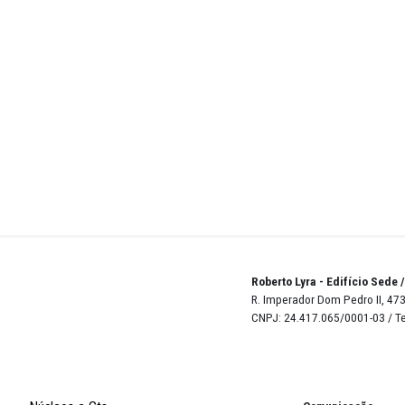
Teste
ose
d