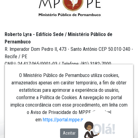
Roberto Lyra - Edifício Sede / Ministério Público de
Pernambuco
R. Imperador Dom Pedro II, 473 - Santo Antônio CEP 50.010-240 -
Recife / PE
CNPJ: 24.417.065/0001-03 / Telefone: (81) 3182-7000
O Ministério Público de Pernambuco utiliza cookies,
armazenados apenas em caráter temporário, a fim de obter
estatísticas para aprimorar a experiência do usuário,
Institucional
conforme a Política de Cookies. A navegação no portal
implica concordância com esse procedimento, em linha com
Comunicação
o Aviso de Privacidade do MPPE disponível
em
https://portal.mppe.mp.br/lgpd
.​​​​​​​
Aceitar
Nó: liferay-7d6bffd766-7q56g:8080: