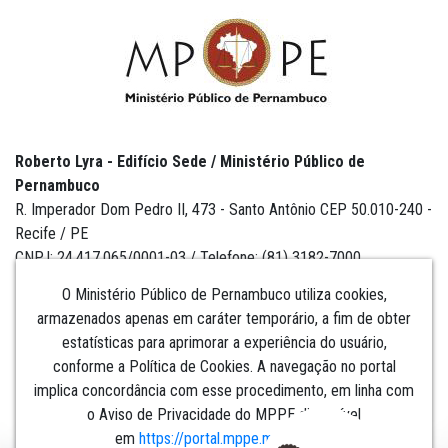
Roberto Lyra - Edifício Sede / Ministério Público de
Pernambuco
R. Imperador Dom Pedro II, 473 - Santo Antônio CEP 50.010-240 -
Recife / PE
CNPJ: 24.417.065/0001-03 / Telefone: (81) 3182-7000
O Ministério Público de Pernambuco utiliza cookies,
armazenados apenas em caráter temporário, a fim de obter
estatísticas para aprimorar a experiência do usuário,
Institucional
conforme a Política de Cookies. A navegação no portal
implica concordância com esse procedimento, em linha com
Comunicação
o Aviso de Privacidade do MPPE disponível
em
https://portal.mppe.mp.br/lgpd
.​​​​​​​