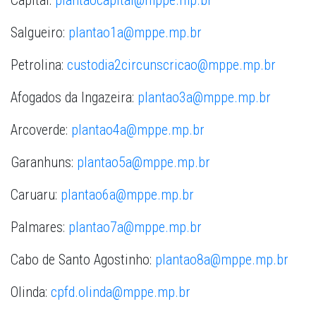
Capital:
plantaocapital@mppe.mp.br
Salgueiro:
plantao1a@mppe.mp.br
Petrolina:
custodia2circunscricao@mppe.
mp.br
Afogados da Ingazeira:
plantao3a@mppe.mp.br
Arcoverde:
plantao4a@mppe.mp.br
Garanhuns:
plantao5a@mppe.mp.br
Caruaru:
plantao6a@mppe.mp.br
Palmares:
plantao7a@mppe.mp.br
Cabo de Santo Agostinho:
plantao8a@mppe.mp.br
Olinda:
cpfd.olinda@mppe.mp.br