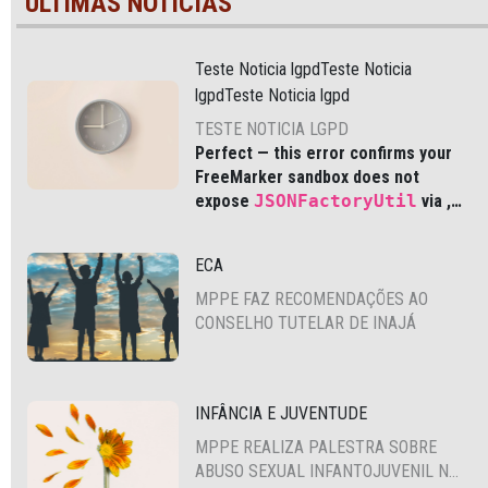
ÚLTIMAS NOTÍCIAS
Teste Noticia lgpdTeste Noticia
lgpdTeste Noticia lgpd
TESTE NOTICIA LGPD
Perfect — this error confirms your
FreeMarker sandbox does not
expose
JSONFactoryUtil
via
,
which is common in modern Liferay
DXP and Cloud environments.
ECA
MPPE FAZ RECOMENDAÇÕES AO
CONSELHO TUTELAR DE INAJÁ
INFÂNCIA E JUVENTUDE
MPPE REALIZA PALESTRA SOBRE
ABUSO SEXUAL INFANTOJUVENIL NO