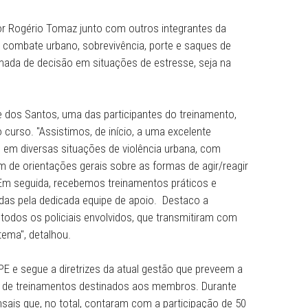
to de Combate Velado e Sobrevivência Urbana aconteceu 
speciais da Polícia Militar de Pernambuco.
o pelo Major Rogério Tomaz junto com outros integrantes
cnicas de combate urbano, sobrevivência, porte e saque
 para a tomada de decisão em situações de estresse, sej
.
Giani Monte dos Santos, uma das participantes do treinam
ortânciado curso. "Assistimos, de início, a uma excelente
 atuações em diversas situações de violência urbana, c
 reais, além de orientações gerais sobre as formas de agi
 natureza. Em seguida, recebemos treinamentos práticos 
s organizadas pela dedicada equipe de apoio. Destaco a