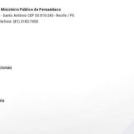
o Lyra - Edifício Sede / Ministério Público de Pernambuco
erador Dom Pedro II, 473 - Santo Antônio CEP 50.010-240 - Recife / P
24.417.065/0001-03 / Telefone: (81) 3182-7000