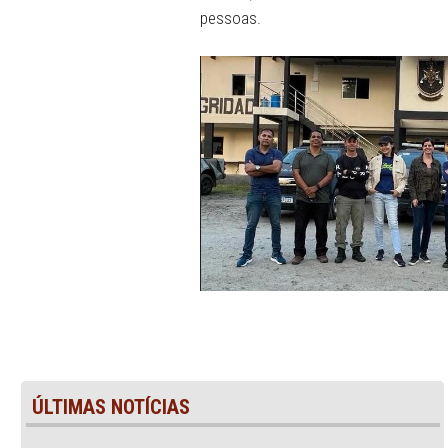
competência e extrema habi
maestria os conhecimentos
A iniciativa é inédita no â
realização contínua e des
um ano, foram realizadas t
pessoas.