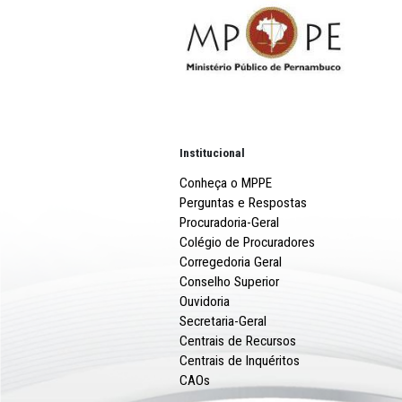
MPPE FAZ RECOMENDAÇÕES AO
CONSELHO TUTELAR DE INAJÁ
INFÂNCIA E JUVENTUDE
MPPE REALIZA PALESTRA SOBRE A
SEXUAL INFANTOJUVENIL NO CABO 
SANTO AGOSTINHO
Mais notícias