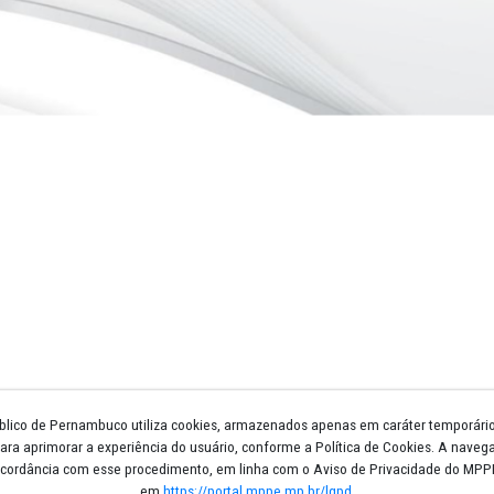
Núcleos e Gts
Escola Superior
Procuradorias de Justiça
Promotorias de Justiça
Circunscrições
Biblioteca
Licitações
Atos Normativos
Legislação
LGPD
Gestão Estratégica
Telefones e Endereços
Espaço Memória