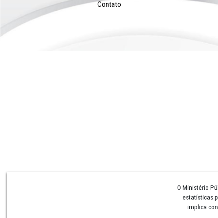
Institucional
Conheça o MPPE
Perguntas e Respostas
Procuradoria-Geral
Colégio de Procuradores
Corregedoria Geral
Conselho Superior
Ouvidoria
Secretaria-Geral
Centrais de Recursos
Centrais de Inquéritos
CAOs
Contato