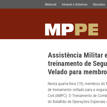
Assistência Militar e Policial Civi
Pular para o Conteúdo principal
Webmail
Intranet e Sistemas
Assistência Mi
treinamento d
Velado para 
Nesta quarta-feira (19), m
de treinamento voltado para