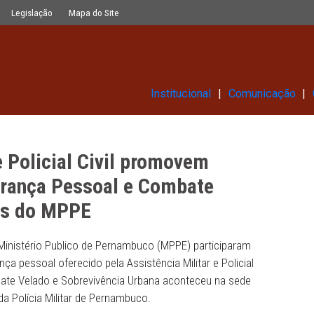
l promovem treinamento de Seguranç
Glossário
Legislação
Mapa do Site
Institucional
litar e Policial Civil promovem
e Segurança Pessoal e Combate
membros do MPPE
embros do Ministério Publico de Pernambuco (MPPE) parti
 a segurança pessoal oferecido pela Assistência Militar e 