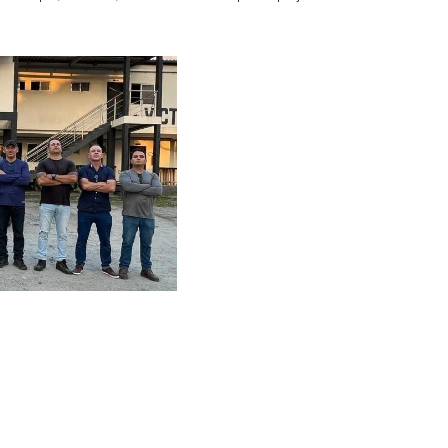
lidade de todos os policiais envolvidos, que transmitira
 sobre o tema", detalhou.
mbito do MPPE e segue a diretrizes da atual gestão que pr
centralizada de treinamentos destinados aos membros. Du
urmas mensais que, no total, contaram com a participaçã