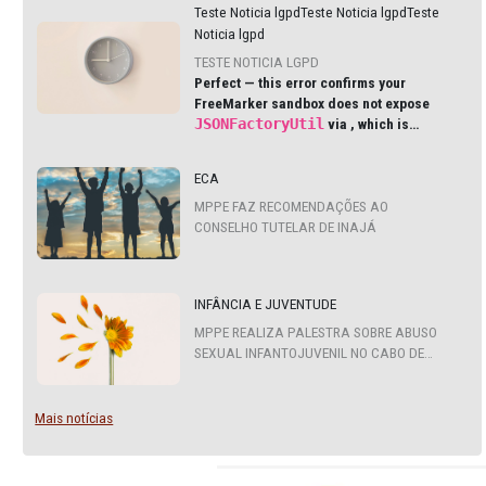
ÚLTIMAS NOTÍCIAS
Teste Noticia lgpdTeste Noticia lgpd
Noticia lgpd
TESTE NOTICIA LGPD
Perfect — this error confirms your
FreeMarker sandbox does not exp
JSONFactoryUtil
via
, which is
common in modern Liferay DXP an
Cloud environments.
ECA