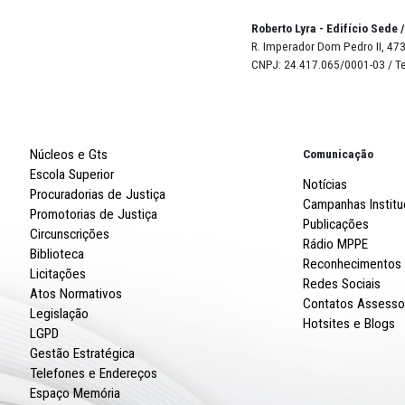
BUSO
DE
Robert
R. Imp
CNPJ: 