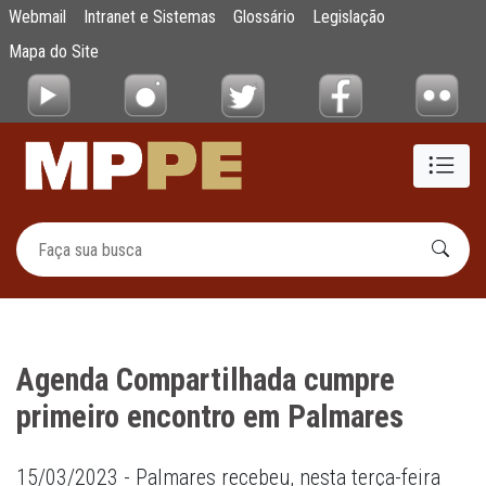
Agenda Compartilhada cumpre primeiro en
Webmail
Intranet e Sistemas
Glossário
Legislação
Pular para o Conteúdo principal
Mapa do Site
Agenda Compartilhada cumpre
primeiro encontro em Palmares
15/03/2023 - Palmares recebeu, nesta terça-feira