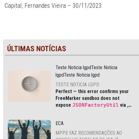
Capital, Fernandes Vieira – 30/11/2023
ÚLTIMAS NOTÍCIAS
Teste Noticia lgpdTeste Noticia
lgpdTeste Noticia lgpd
TESTE NOTICIA LGPD
Perfect — this error confirms your
FreeMarker sandbox does not
expose
JSONFactoryUtil
via
,
which is common in modern Liferay
DXP and Cloud environments.
ECA
MPPE FAZ RECOMENDAÇÕES AO