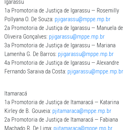
Igarassu
1a Promotoria de Justiça de Igarassu — Rosemilly
Pollyana O. De Souza:
pjigarassu@mppe.mp.br
2a Promotoria de Justiça de Igarassu — Manuela de
Oliveira Gonçalves:
pjigarassu@mppe.mp.br
3a Promotoria de Justiça de Igarassu — Mariana
Lamenha G. De Barros:
pjigarassu@mppe.mp.br
4a Promotoria de Justiça de Igarassu — Alexandre
Fernando Saraiva da Costa:
pjigarassu@mppe.mp.br
Itamaracá
1a Promotoria de Justiça de Itamaracá — Katarina
Kirley de B. Gouveia:
pjitamaraca@mppe.mp.br
2a Promotoria de Justiça de Itamaracá — Fabiana
Machado R. De Lima:
pjitamaraca@mppe.mp.br