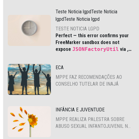
Teste Noticia lgpdTeste Noticia
lgpdTeste Noticia lgpd
TESTE NOTICIA LGPD
Perfect — this error confirms your
FreeMarker sandbox does not
expose
JSONFactoryUtil
via
,
which is common in modern Liferay
DXP and Cloud environments.
ECA
MPPE FAZ RECOMENDAÇÕES AO
CONSELHO TUTELAR DE INAJÁ
INFÂNCIA E JUVENTUDE
MPPE REALIZA PALESTRA SOBRE
ABUSO SEXUAL INFANTOJUVENIL NO
CABO DE SANTO AGOSTINHO