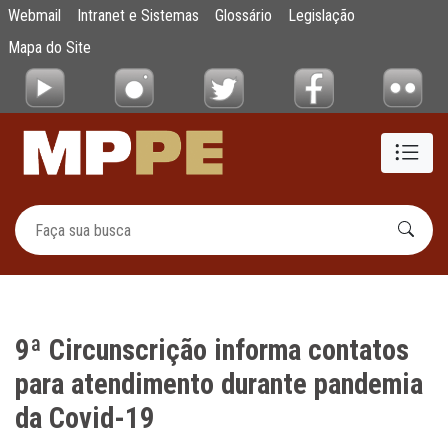
9ª Circunscrição informa contatos para at
Webmail
Intranet e Sistemas
Glossário
Legislação
Pular para o Conteúdo principal
Mapa do Site
9ª Circunscrição informa contatos
para atendimento durante pandemia
da Covid-19