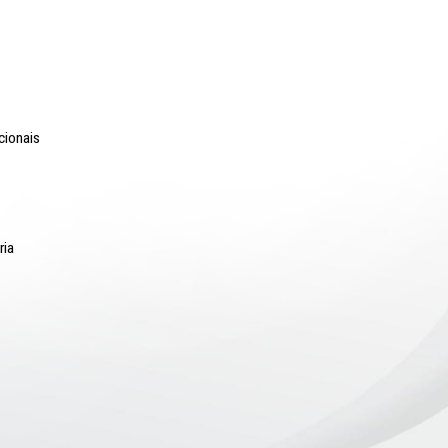
o Lyra - Edifício Sede / Ministério Público de Pernambuco
erador Dom Pedro II, 473 - Santo Antônio CEP 50.010-240 - Recife / P
24.417.065/0001-03 / Telefone: (81) 3182-7000
Comunicação