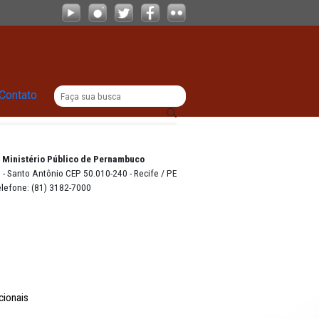
|
|
Comunicação
Contato
o Lyra - Edifício Sede / Ministério Público de Pernambuco
erador Dom Pedro II, 473 - Santo Antônio CEP 50.010-240 - Recife / P
24.417.065/0001-03 / Telefone: (81) 3182-7000
Comunicação