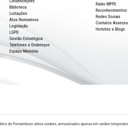
Escola Superior
Procuradorias de Justiça
Promotorias de Justiça
Circunscrições
Biblioteca
Licitações
Atos Normativos
Legislação
LGPD
Gestão Estratégica
Telefones e Endereços
Espaço Memória