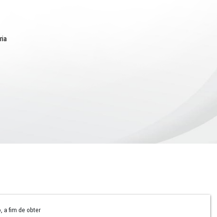
Notícias
Campanhas Institucionais
Publicações
Rádio MPPE
Reconhecimentos
Redes Sociais
Contatos Assessoria
Hotsites e Blogs