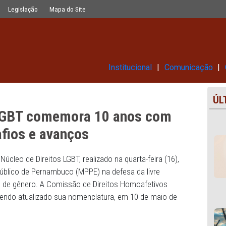
0 anos com palestras sobre desafios
Glossário
Legislação
Mapa do Site
Institucional
eitos LGBT comemora 10 anos c
e desafios e avanços
 anos do Núcleo de Direitos LGBT, realizado na quarta-feir
nistério Público de Pernambuco (MPPE) na defesa da livr
e identidade de gênero. A Comissão de Direitos Homoafeti