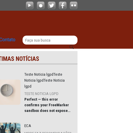
 e avanços
|
|
Comunicação
Contato
ÚLTIMAS NOTÍCIAS
om
Teste Noticia lgpdTeste
Noticia lgpdTeste Noticia
lgpd
a (16),
TESTE NOTICIA LGPD
Perfect — this error
e
confirms your
FreeMarker
vos
sandbox does not expose