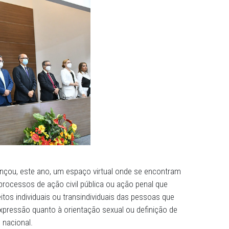
fobia pode se somar a diversas outras opressões como r
citismo, etc. "Os avanços do discurso de ódio surgem à 
Assim, precisamos de ferramentas jurídicas e sociais sól
lneráveis", analisou Robeyoncé Lima. Ela citou os entend
l, do Superior Tribunal de Justiça e outras entidades e ó
as que ainda não existe uma legislação protetiva federal 
ortantes as ações afirmativas para incluir e reparar gru
negras, indígenas, LGBTQIA+, mulheres, etc, que passam 
mentou.