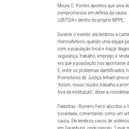
sociedade. Fomos o primei
desses direitos e que aind
ainda de violência", coment
Oliveira.
A coordenadora do Núcleo 
Moura C. Pontes apontou q
compromissos em defesa d
LGBTQIA+ dentro do própr
Durante o evento, ela lem
Homoafetivos, quando uma 
com a população local e tra
segurança, trabalho, empr
era que a população nos a
E, entre os problemas ident