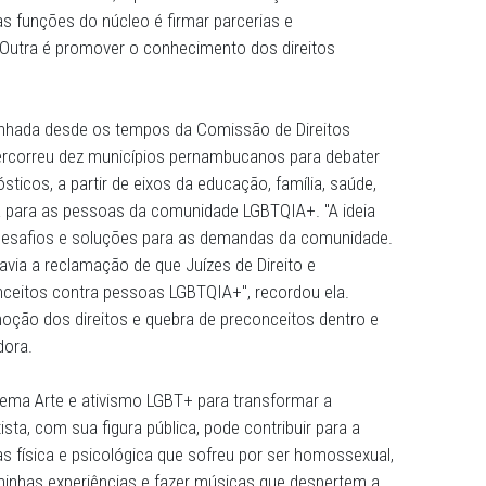
ro MP do Brasil a ter um órgão com atenção para a defes
a se mantém ativo e mais organizado para enfrentar um ce
ou o procurador-geral de Justiça, Paulo Augusto de Freita
de Direitos LGBT do MPPE, a promotora de Justiça Caroli
ue uma das funções do núcleo é firmar parcerias e
a causa. Outra é promover o conhecimento dos direitos
io MPPE.
brou a caminhada desde os tempos da Comissão de Direit
equipe percorreu dez municípios pernambucanos para d
çar diagnósticos, a partir de eixos da educação, família, 
ego e renda para as pessoas da comunidade LGBTQIA+. "A 
pontasse desafios e soluções para as demandas da comu
ificados, havia a reclamação de que Juízes de Direito e