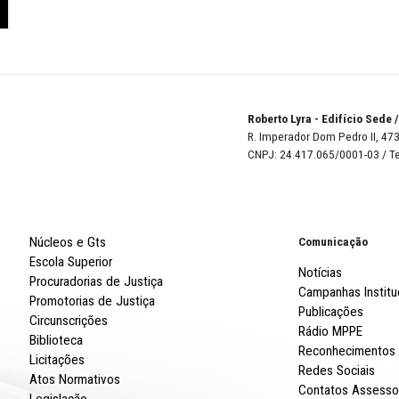
nais, estaduais, municipais e até internacionais. Ainda é
icação órgãos governamentais e entidades da sociedade ci
 Nacional, dedicados a acompanhar o ritmo da violência c
movem igualdade e do gênero, seja na iniciativa legislat
sso irrestrito e é alimentado periodicamente, contando 
o Defensoria Pública, OAB e outros ramos do MP brasilei
denúncias através do e-mail
ndlgbt@mppe.mp.br
. Para a
dedireitoslgbt.mppe.mp.br
.