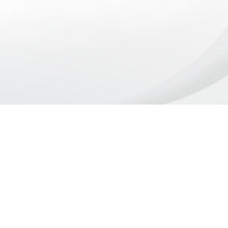
o Lyra - Edifício Sede / Ministério Público de Pernambuco
erador Dom Pedro II, 473 - Santo Antônio CEP 50.010-240 - Recife / P
24.417.065/0001-03 / Telefone: (81) 3182-7000
Comunicação
Notícias
Campanhas Institucionais
Publicações