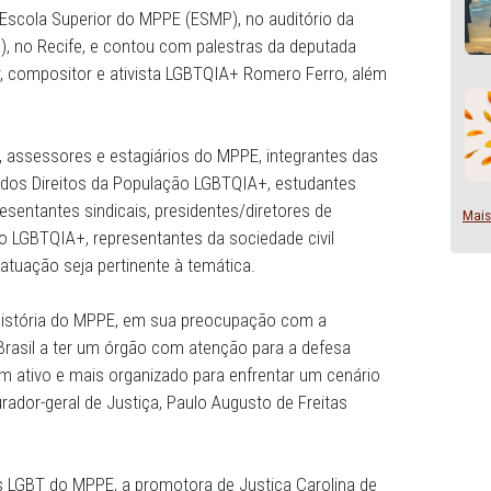
 de 2012, tendo atualizado sua nomenclatura, em 10 de m
os LGBT.
ria com a Escola Superior do MPPE (ESMP), no auditório 
asil (OAB), no Recife, e contou com palestras da deputa
 do cantor, compositor e ativista LGBTQIA+ Romero Ferro
vidores, assessores e estagiários do MPPE, integrante
 de Defesa dos Direitos da População LGBTQIA+, estudant
médio, representantes sindicais, presidentes/diretores de
População LGBTQIA+, representantes da sociedade civil
ades cuja atuação seja pertinente à temática.
marco na história do MPPE, em sua preocupação com a