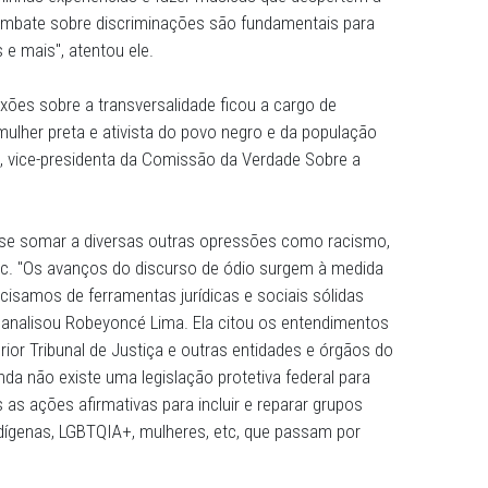
ham preconceitos contra pessoas LGBTQIA+", recordou el
lha a promoção dos direitos e quebra de preconceitos de
 a coordenadora.
ordou o tema Arte e ativismo LGBT+ para transformar a
 um artista, com sua figura pública, pode contribuir par
e violências física e psicológica que sofreu por ser homo
. "Levar minhas experiências e fazer músicas que despe
zação e combate sobre discriminações são fundamentais
 vez mais e mais", atentou ele.
bia: reflexões sobre a transversalidade ficou a cargo de
travesti, mulher preta e ativista do povo negro e da popu
 Pernambuco, vice-presidenta da Comissão da Verdade Sobr
-PE.