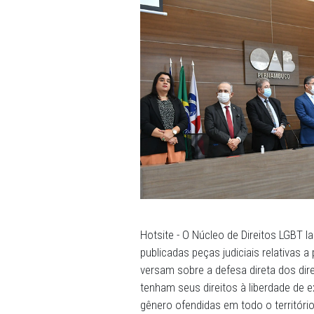
Ela frisou que a LGBTQIA+
machismo, misoginia, capa
que conseguimos direitos. 
para proteger os grupos vu
do Supremo Tribunal Federa
Judiciário como avanços, m
pessoas LGBTQIA+. "São imp
vulneráveis como pessoas 
agressões históricas", co