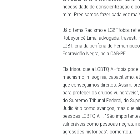
Promotores de Justiça tin
"Assim, nosso núcleo traba
fora da instituição", disse
Palestras -
Romero Ferro ab
sociedade, comentando como
causa. Ele lembrou casos d
em Garanhuns, onde nasceu
necessidade de conscienti
mim. Precisamos fazer cada
Já o tema Racismo e LGBTfo
Robeyoncé Lima, advogada, 
LGBT, cria da periferia de
Escravidão Negra, pela OAB