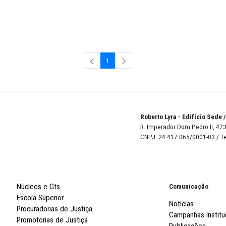
oco
cionais
1
Página
Robert
R. Imp
CNPJ: 