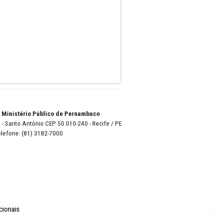
o Lyra - Edifício Sede / Ministério Público de Pernambuco
erador Dom Pedro II, 473 - Santo Antônio CEP 50.010-240 - Recife / P
24.417.065/0001-03 / Telefone: (81) 3182-7000