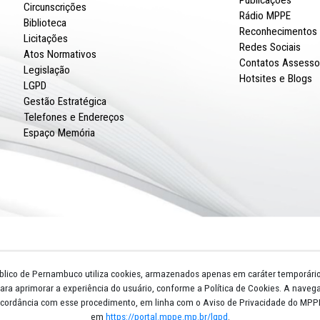
Núcleos e Gts
Escola Superior
Procuradorias de Justiça
Promotorias de Justiça
Circunscrições
Biblioteca
Licitações
Atos Normativos
Legislação
LGPD
Gestão Estratégica
Telefones e Endereços
Espaço Memória